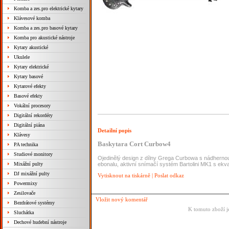
Komba a zes.pro elektrické kytary
Klávesové komba
Komba a zes.pro basové kytary
Komba pro akustické nástroje
Kytary akustické
Ukulele
Kytary elektrické
Kytary basové
Kytarové efekty
Basové efekty
Vokální procesory
Digitální rekordéry
Digitální piána
Detailní popis
Klávesy
Baskytara Cort Curbow4
PA technika
Studiové monitory
Ojedinělý design z dílny Grega Curbowa s nádhern
ebonalu, aktivní snímačí systém Bartolini MK1 s ekv
Mixážní pulty
DJ mixážní pulty
Vytisknout na tiskárně
|
Poslat odkaz
Powermixy
Zesilovače
Vložit nový komentář
Bezdrátové systémy
K tomuto zboží j
Sluchátka
Dechové hudební nástroje