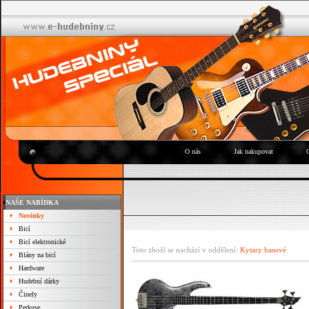
O nás
Jak nakupovat
NAŠE NABÍDKA
Novinky
Bicí
Bicí elektronické
Toto zboží se nachází v oddělení:
Kytary basové
Blány na bicí
Hardware
Hudební dárky
Činely
Perkuse