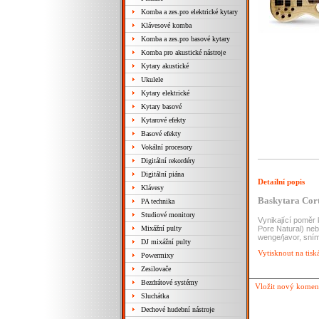
Komba a zes.pro elektrické kytary
Klávesové komba
Komba a zes.pro basové kytary
Komba pro akustické nástroje
Kytary akustické
Ukulele
Kytary elektrické
Kytary basové
Kytarové efekty
Basové efekty
Vokální procesory
Digitální rekordéry
Digitální piána
Detailní popis
Klávesy
Baskytara Cor
PA technika
Studiové monitory
Vynikající poměr 
Pore Natural) ne
Mixážní pulty
wenge/javor, sním
DJ mixážní pulty
Vytisknout na tisk
Powermixy
Zesilovače
Bezdrátové systémy
Vložit nový komen
Sluchátka
Dechové hudební nástroje