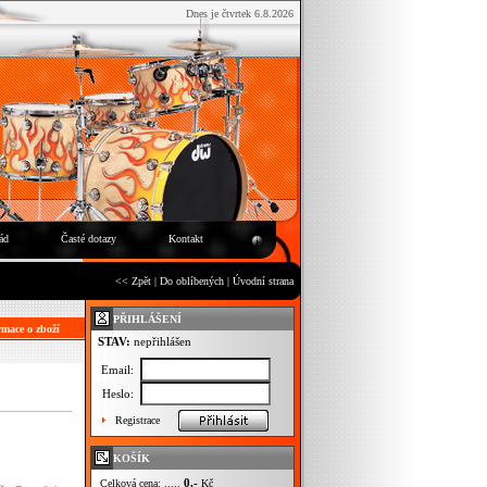
Dnes je čtvrtek 6.8.2026
ád
Časté dotazy
Kontakt
<< Zpět
|
Do oblíbených
|
Úvodní strana
PŘIHLÁŠENÍ
mace o zboží
STAV:
nepřihlášen
Email:
Heslo:
Registrace
KOŠÍK
0,-
Celková cena: .....
Kč