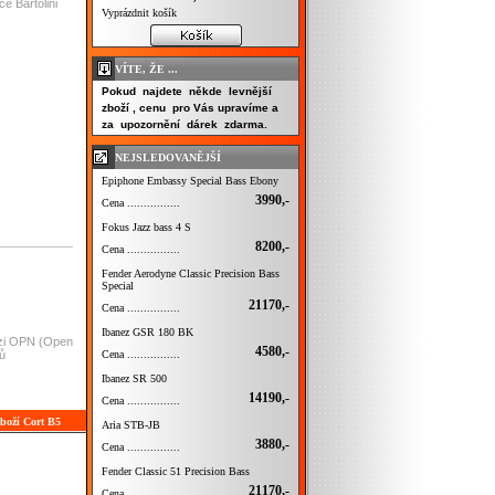
e Bartolini
Vyprázdnit košík
VÍTE, ŽE ...
Pokud najdete někde levnější
zboží , cenu pro Vás upravíme a
za upozornění dárek zdarma.
NEJSLEDOVANĚJŠÍ
Epiphone Embassy Special Bass Ebony
3990,-
Cena ................
Fokus Jazz bass 4 S
8200,-
Cena ................
Fender Aerodyne Classic Precision Bass
Special
21170,-
Cena ................
Ibanez GSR 180 BK
erzi OPN (Open
4580,-
ů
Cena ................
Ibanez SR 500
14190,-
Cena ................
boží Cort B5
Aria STB-JB
3880,-
Cena ................
Fender Classic 51 Precision Bass
21170,-
Cena ................