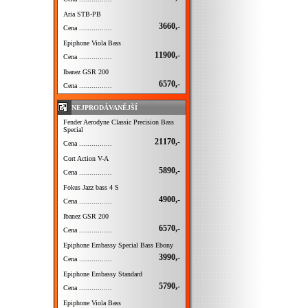
Aria STB-PB
3660,-
Cena ................
Epiphone Viola Bass
11900,-
Cena ................
Ibanez GSR 200
6570,-
Cena ................
NEJPRODÁVANĚJŠÍ
Fender Aerodyne Classic Precision Bass
Special
21170,-
Cena ................
Cort Action V-A
5890,-
Cena ................
Fokus Jazz bass 4 S
4900,-
Cena ................
Ibanez GSR 200
6570,-
Cena ................
Epiphone Embassy Special Bass Ebony
3990,-
Cena ................
Epiphone Embassy Standard
5790,-
Cena ................
Epiphone Viola Bass