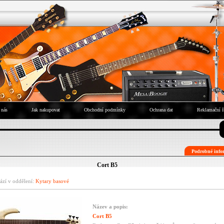
 nás
Jak nakupovat
Obchodní podmínky
Ochrana dat
Reklamační ř
Podrobné infor
Cort B5
ází v oddělení:
Kytary basové
Název a popis:
Cort B5