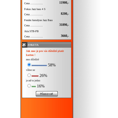
11900,-
Cena ................
Fokus Jazz bass 4 S
8200,-
Cena ................
Fender Aerodyne Jazz Bass
31890,-
Cena ................
Aria STB-PB
3660,-
Cena ................
ANKETA
Jak moc je pro vás důležité platit
kartou !
moc důležité
58%
vůbec ne
26%
je mě to jedno
16%