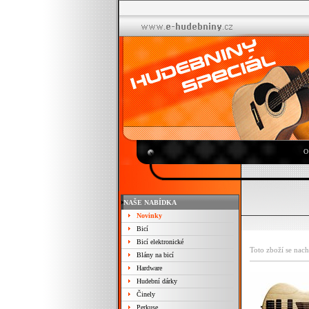
O
NAŠE NABÍDKA
Novinky
Bicí
Bicí elektronické
Toto zboží se nach
Blány na bicí
Hardware
Hudební dárky
Činely
Perkuse