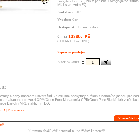
Baskytara Cort B5 ,
krk z pěti kusů wenge/javor, snímač
MK1 s aktivním EQ.
Kód zboží:
5105
Výrobce:
Cort
Dostupnost:
Dodání na dotaz
13390,- Kč
Cena
( 11066,10 bez DPH )
Zeptat se prodejce
Vložit do košíku
t B5
kvality a ceny naprosto univerzální 5-ti strunné baskytary s tělem z baheního jasanu pro v
bo z mahagonu pro verzi OPM(Open Pore Mahagon)a OPB(Open Pore Black), krk z pěti kus
ače Bartolini MK1 s aktivním EQ.
árně
|
Poslat odkaz
Komentáře ke z
tář
K tomuto zboží ještě nenapsal nikdo žádný komentář