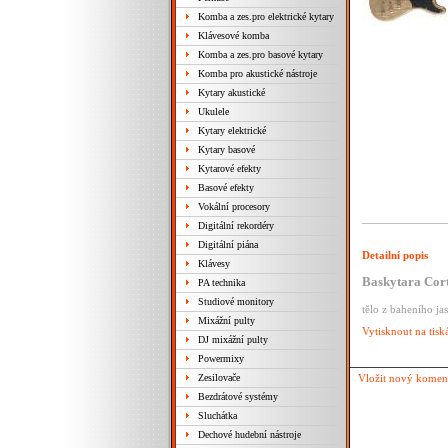
Komba a zes.pro elektrické kytary
Klávesové komba
Komba a zes.pro basové kytary
Komba pro akustické nástroje
Kytary akustické
Ukulele
Kytary elektrické
Kytary basové
Kytarové efekty
Basové efekty
Vokální procesory
Digitální rekordéry
Digitální piána
Detailní popis
Klávesy
Baskytara Cort
PA technika
Studiové monitory
tělo z baheního ja
Mixážní pulty
Vytisknout na tisk
DJ mixážní pulty
Powermixy
Zesilovače
Vložit nový komen
Bezdrátové systémy
Sluchátka
Dechové hudební nástroje