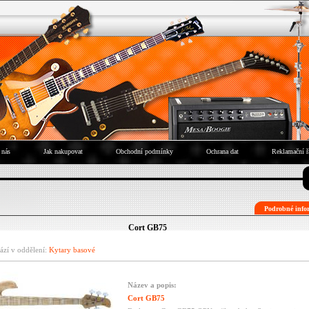
 nás
Jak nakupovat
Obchodní podmínky
Ochrana dat
Reklamační ř
Podrobné infor
Cort GB75
ází v oddělení:
Kytary basové
Název a popis:
Cort GB75