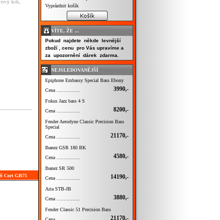
rový krk,
Vyprázdnit košík
VÍTE, ŽE ...
Pokud najdete někde levnější
zboží , cenu pro Vás upravíme a
za upozornění dárek zdarma.
NEJSLEDOVANĚJŠÍ
Epiphone Embassy Special Bass Ebony
3990,-
Cena ................
Fokus Jazz bass 4 S
8200,-
Cena ................
Fender Aerodyne Classic Precision Bass
Special
21170,-
Cena ................
Ibanez GSR 180 BK
4580,-
Cena ................
Ibanez SR 500
ží Cort GB75
14190,-
Cena ................
Aria STB-JB
3880,-
Cena ................
Fender Classic 51 Precision Bass
21170,-
Cena ................