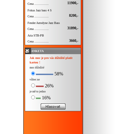
11900,-
Cena ................
Fokus Jazz bass 4 S
8200,-
Cena ................
Fender Aerodyne Jazz Bass
31890,-
Cena ................
Aria STB-PB
3660,-
Cena ................
ANKETA
Jak moc je pro vás důležité platit
kartou !
moc důležité
58%
vůbec ne
26%
je mě to jedno
16%