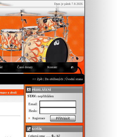
Dnes je pátek 7.8.2026
ád
Časté dotazy
Kontakt
<< Zpět
|
Do oblíbených
|
Úvodní strana
PŘIHLÁŠENÍ
mace o zboží
STAV:
nepřihlášen
Email:
Heslo:
Registrace
KOŠÍK
0,-
Celková cena: .....
Kč