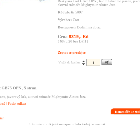
Baskytara Cort GB75 OPN , tělo z baheního jasanu, javo
aktivní snímače Mightymite Alnico Jazz.
Kód zboží:
5097
Výrobce:
Cort
Dostupnost:
Dodání na dotaz
8319,- Kč
Cena
( 6875,20 bez DPH )
Zeptat se prodejce
Vložit do košíku
 GB75 OPN , 5 strun.
sanu, javorový krk, aktivní snímače Mightymite Alnico Jazz
árně
|
Poslat odkaz
Komentáře ke zbo
tář
K tomuto zboží ještě nenapsal nikdo žádný komentář