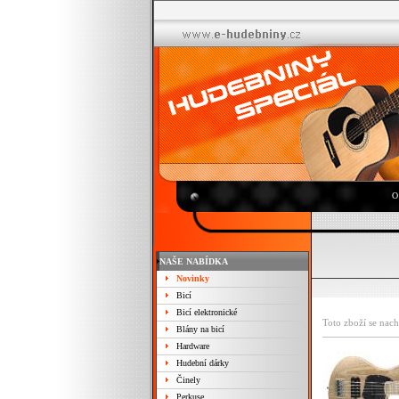
O
NAŠE NABÍDKA
Novinky
Bicí
Bicí elektronické
Toto zboží se nach
Blány na bicí
Hardware
Hudební dárky
Činely
Perkuse