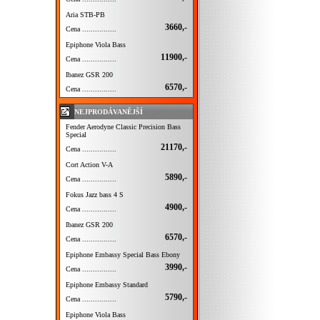
Aria STB-PB
3660,-
Cena ................
Epiphone Viola Bass
11900,-
Cena ................
Ibanez GSR 200
6570,-
Cena ................
NEJPRODÁVANĚJŠÍ
Fender Aerodyne Classic Precision Bass
Special
21170,-
Cena ................
Cort Action V-A
5890,-
Cena ................
Fokus Jazz bass 4 S
4900,-
Cena ................
Ibanez GSR 200
6570,-
Cena ................
Epiphone Embassy Special Bass Ebony
3990,-
Cena ................
Epiphone Embassy Standard
5790,-
Cena ................
Epiphone Viola Bass