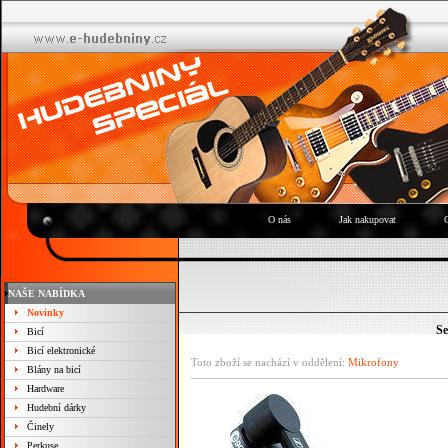
O nás
Jak nakupovat
NAŠE NABÍDKA
Novinky
Se
Bicí
Bicí elektronické
Toto zboží se nachází v oddělení:
Mikrofony
Blány na bicí
Hardware
Hudební dárky
Činely
Perkuse