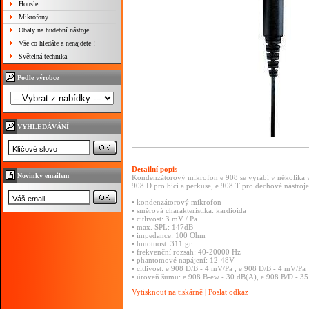
Housle
Mikrofony
Obaly na hudební nástoje
Vše co hledáte a nenajdete !
Světelná technika
Podle výrobce
VYHLEDÁVÁNÍ
Detailní popis
Novinky emailem
Kondenzátorový mikrofon e 908 se vyrábí v několika ve
908 D pro bicí a perkuse, e 908 T pro dechové nástroje -
• kondenzátorový mikrofon
• směrová charakteristika: kardioida
• citlivost: 3 mV / Pa
• max. SPL: 147dB
• impedance: 100 Ohm
• hmotnost: 311 gr.
• frekvenční rozsah: 40-20000 Hz
• phantomové napájení: 12-48V
• citlivost: e 908 D/B - 4 mV/Pa , e 908 D/B - 4 mV/Pa
• úroveň šumu: e 908 B-ew - 30 dB(A), e 908 B/D - 35
Vytisknout na tiskárně
|
Poslat odkaz