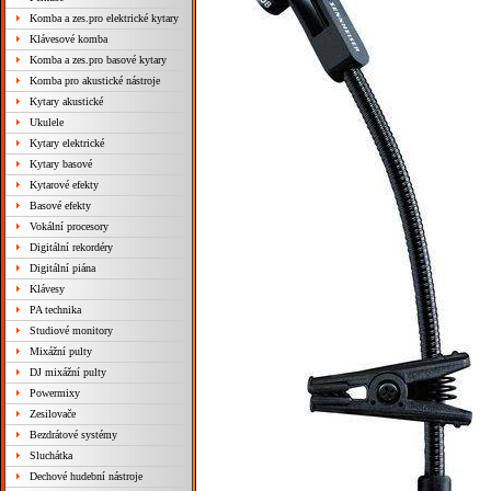
Komba a zes.pro elektrické kytary
Klávesové komba
Komba a zes.pro basové kytary
Komba pro akustické nástroje
Kytary akustické
Ukulele
Kytary elektrické
Kytary basové
Kytarové efekty
Basové efekty
Vokální procesory
Digitální rekordéry
Digitální piána
Klávesy
PA technika
Studiové monitory
Mixážní pulty
DJ mixážní pulty
Powermixy
Zesilovače
Bezdrátové systémy
Sluchátka
Dechové hudební nástroje