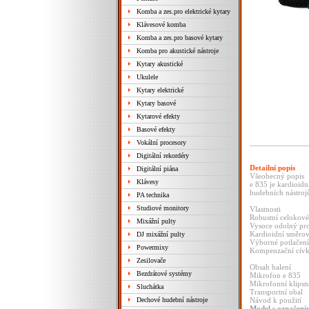
Komba a zes.pro elektrické kytary
Klávesové komba
Komba a zes.pro basové kytary
Komba pro akustické nástroje
Kytary akustické
Ukulele
Kytary elektrické
Kytary basové
Kytarové efekty
Basové efekty
Vokální procesory
Digitální rekordéry
Detailní popis
Digitální piána
Všeobecný popis
Klávesy
e 835 je kardioid
hudebních nástrojů
PA technika
Studiové monitory
Vlastnosti
Robustní celokové
Mixážní pulty
Vysoce odolný pro
Kardioidní směrová
DJ mixážní pulty
Výborné potlačen
Powermixy
Kompenzační cívk
Zesilovače
Obsah balení
Bezdrátové systémy
Mikrofon e 835
Mikrofonní klips
Sluchátka
Transportní obal
Dechové hudební nástroje
Návod k použití
Model s označením