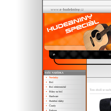
O
NAŠE NABÍDKA
Novinky
Bicí
Bicí elektronické
Toto zboží se nach
Blány na bicí
Hardware
Hudební dárky
Činely
Perkuse