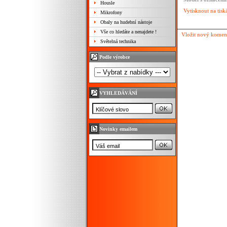
Housle
Vytisknout na tisk
Mikrofony
Obaly na hudební nástoje
Vše co hledáte a nenajdete !
Vložit nový komen
Světelná technika
Podle výrobce
VYHLEDÁVÁNÍ
Novinky emailem