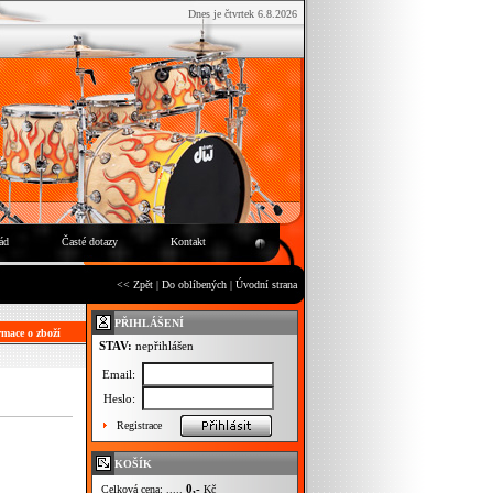
Dnes je čtvrtek 6.8.2026
ád
Časté dotazy
Kontakt
<< Zpět
|
Do oblíbených
|
Úvodní strana
PŘIHLÁŠENÍ
mace o zboží
STAV:
nepřihlášen
Email:
Heslo:
Registrace
KOŠÍK
0,-
Celková cena: .....
Kč