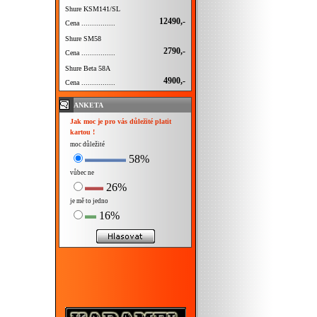
Shure KSM141/SL
12490,-
Cena ................
Shure SM58
2790,-
Cena ................
Shure Beta 58A
4900,-
Cena ................
ANKETA
Jak moc je pro vás důležité platit
kartou !
moc důležité
58%
vůbec ne
26%
je mě to jedno
16%