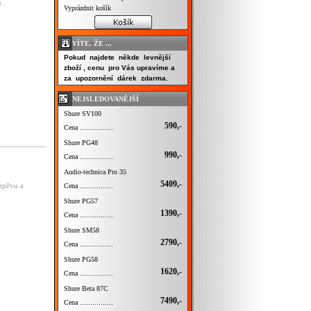
.
Vyprázdnit košík
VÍTE, ŽE ...
Pokud najdete někde levnější
zboží , cenu pro Vás upravíme a
za upozornění dárek zdarma.
NEJSLEDOVANĚJŠÍ
Shure SV100
590,-
Cena ................
Shure PG48
990,-
Cena ................
Audio-technica Pro 35
5409,-
zpěvu a
Cena ................
Shure PG57
1390,-
Cena ................
Shure SM58
2790,-
Cena ................
Shure PG58
1620,-
Cena ................
Shure Beta 87C
7490,-
Cena ................