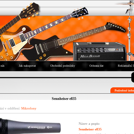
 nás
Jak nakupovat
Obchodní podmínky
Ochrana dat
Reklamační ř
Podrobné infor
Sennheiser e835
ází v oddělení:
Mikrofony
Název a popis:
Sennheiser e835