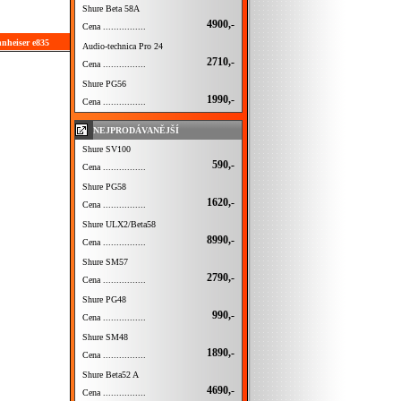
Shure Beta 58A
4900,-
Cena ................
nnheiser e835
Audio-technica Pro 24
2710,-
Cena ................
Shure PG56
1990,-
Cena ................
NEJPRODÁVANĚJŠÍ
Shure SV100
590,-
Cena ................
Shure PG58
1620,-
Cena ................
Shure ULX2/Beta58
8990,-
Cena ................
Shure SM57
2790,-
Cena ................
Shure PG48
990,-
Cena ................
Shure SM48
1890,-
Cena ................
Shure Beta52 A
4690,-
Cena ................