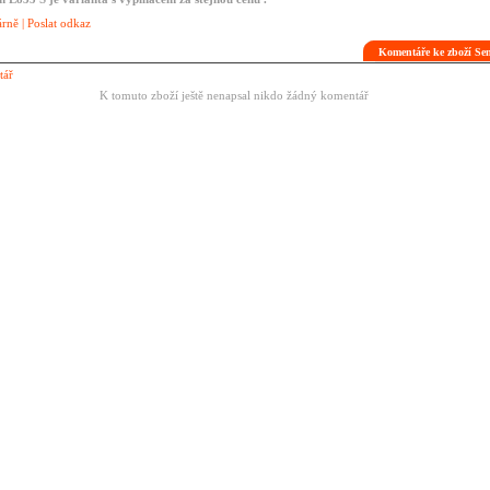
árně
|
Poslat odkaz
Komentáře ke zboží Se
tář
K tomuto zboží ještě nenapsal nikdo žádný komentář