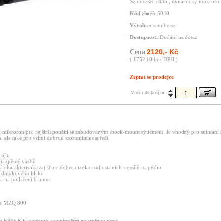
Sennheiser e835 , dynamický mokrofon
Kód zboží:
5040
Výrobce:
sennheiser
Dostupnost:
Dodání na dotaz
2120,- Kč
Cena
( 1752,10 bez DPH )
Zeptat se prodejce
Vložit do košíku
ní mikrofon pro nejširší použití se zabudovaným shock-mount systémem. Je vhodný pro snímání 
, ale také pro velmi dobrou srozumitelnost řeči.
 tělo
ti zpětné vazbě
 charakteristika zajišťuje dobrou izolaci od ostatních signálů na pódiu
í dotykového hluku
a na potlačení brumu
na MZQ 800
 E835 S je varianta s vypínačem za stejnou cenu .