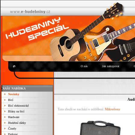
O nás
Jak nakupovat
NAŠE NABÍDKA
Novinky
Audi
Bicí
Bicí elektronické
Toto zboží se nachází v oddělení:
Mikrofony
Blány na bicí
Hardware
Hudební dárky
Činely
Perkuse