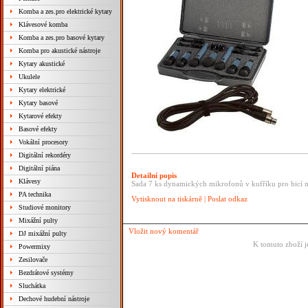
Komba a zes.pro elektrické kytary
Klávesové komba
Komba a zes.pro basové kytary
Komba pro akustické nástroje
Kytary akustické
Ukulele
Kytary elektrické
Kytary basové
Kytarové efekty
Basové efekty
Vokální procesory
Digitální rekordéry
Digitální piána
Detailní popis
Klávesy
Sada 7 ks dynamických mikrofonů v kufříku pro bicí n
PA technika
Vytisknout na tiskárně
|
Poslat odkaz
Studiové monitory
Mixážní pulty
Vložit nový komentář
DJ mixážní pulty
K tomuto zboží j
Powermixy
Zesilovače
Bezdrátové systémy
Sluchátka
Dechové hudební nástroje