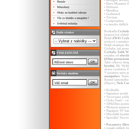
• Avenged Sevenf
Housle
• Dave Mustaine 
• Deftones
Mikrofony
• Metallica
Obaly na hudební nástoje
• Godsmack
• Trivium
Vše co hledáte a nenajdete !
• Lostprophets
Světelná technika
• a mnoho dalších
Kvákadla
Crybab
Podle výrobce
kytarových efektů 
Pedál
ZW45 Cryba
rockové a metalov
Pedál obsahuje d
Crybaby, jež pomo
Crybaby Zakk Wy
VYHLEDÁVÁNÍ
rozsahu od
obzvlá
kOhm potenciome
Také celkový desi
bytelné
, Mr. Wyld
strana vyzdoben
V prostoru mezi p
Novinky emailem
manipulaci
. Tent
Kromě samotného 
(Slayer),
Nick Cat
• Kvákadlo
• Signature model
• Vyrovnaný průbě
• Civky Fasel – 
• 100kOhm potenc
• Možnost nastaven
• Napájení: 9V bat
• Obzvláště byteln
• Speciální "kovov
•
Parametry filtr
• rozsah nižších 