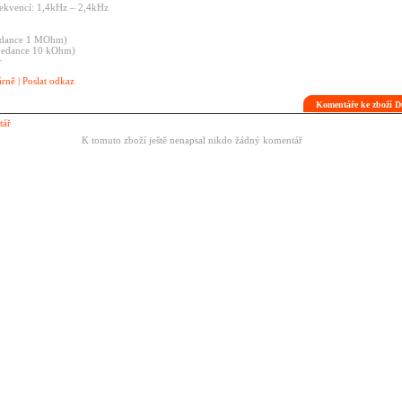
frekvencí: 1,4kHz – 2,4kHz
pedance 1 MOhm)
mpedance 10 kOhm)
ér
árně
|
Poslat odkaz
Komentáře ke zboží
tář
K tomuto zboží ještě nenapsal nikdo žádný komentář