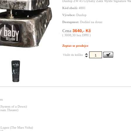
Dunlop ZW 45 Crybaby Zakk Wylde Signature Wa
Kód zboží:
4881
Výrobce:
Dunlop
Dostupnost:
Dodání na dotaz
3640,- Kč
Cena
( 3008,30 bez DPH )
Zeptat se prodejce
Vložit do košíku
en
 (System of a Down)
Dream Theater)
-Lopez (The Mars Volta)