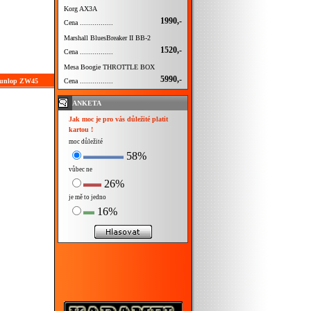
Korg AX3A
1990,-
Cena ................
Marshall BluesBreaker II BB-2
1520,-
Cena ................
Mesa Boogie THROTTLE BOX
5990,-
Cena ................
 Dunlop ZW45
ANKETA
Jak moc je pro vás důležité platit
kartou !
moc důležité
58%
vůbec ne
26%
je mě to jedno
16%