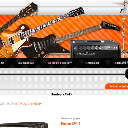
 nás
Jak nakupovat
Obchodní podmínky
Ochrana dat
Reklamační ř
Podrobné infor
Dunlop ZW45
ází v oddělení:
Kytarové efekty
Název a popis:
Dunlop ZW45