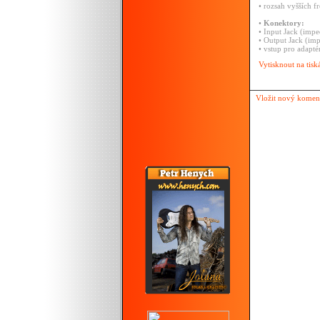
• rozsah vyšších 
•
Konektory:
• Input Jack (im
• Output Jack (i
• vstup pro adapt
Vytisknout na tisk
Vložit nový komen