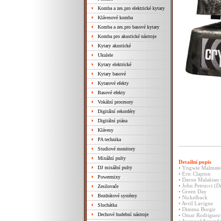
Komba a zes.pro elektrické kytary
Klávesové komba
Komba a zes.pro basové kytary
Komba pro akustické nástroje
Kytary akustické
Ukulele
Kytary elektrické
Kytary basové
Kytarové efekty
Basové efekty
Vokální procesory
Digitální rekordéry
Digitální piána
Klávesy
PA technika
Studiové monitory
Mixážní pulty
Detailní popis
DJ mixážní pulty
• Yngwie Malmste
• Eric Clapton
Powermixy
• Daron Malakian
• John Petrucci (
Zesilovače
• Green Day
Bezdrátové systémy
• Nickelback
• Avril Lavigne
Sluchátka
• Dimmu Borgir
Dechové hudební nástroje
• Omar Rodriguez