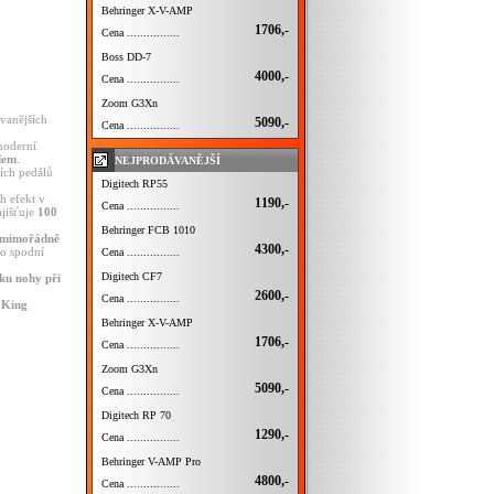
Behringer X-V-AMP
1706,-
Cena ................
Boss DD-7
4000,-
Cena ................
Zoom G3Xn
ávanějších
5090,-
Cena ................
moderní
dem
.
NEJPRODÁVANĚJŠÍ
ích pedálů
Digitech RP55
h efekt v
1190,-
Cena ................
ajišťuje
100
Behringer FCB 1010
e mimořádně
4300,-
ho spodní
Cena ................
Digitech CF7
aku nohy při
2600,-
Cena ................
 King
Behringer X-V-AMP
1706,-
Cena ................
Zoom G3Xn
5090,-
Cena ................
Digitech RP 70
1290,-
Cena ................
Behringer V-AMP Pro
4800,-
Cena ................