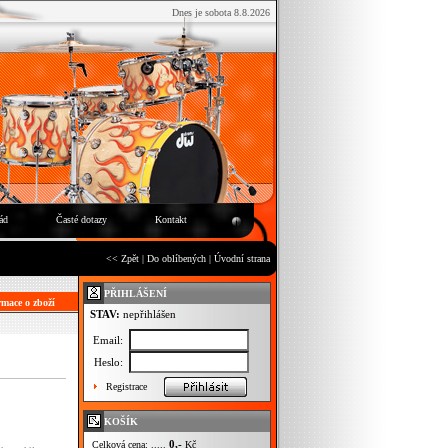
Dnes je sobota 8.8.2026
ád
Časté dotazy
Kontakt
<< Zpět
|
Do oblíbených
|
Úvodní strana
PŘIHLÁŠENÍ
mace o zboží
STAV:
nepřihlášen
Email:
Heslo:
Registrace
KOŠÍK
0,-
Celková cena: .....
Kč