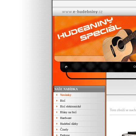
O
NAŠE NABÍDKA
Novinky
Bicí
Bicí elektronické
Toto zboží se nach
Blány na bicí
Hardware
Hudební dárky
Činely
Perkuse