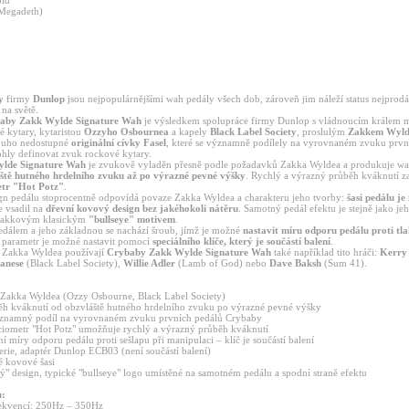
old
(Megadeth)
y
firmy
Dunlop
jsou nejpopulárnějšími wah pedály všech dob, zároveň jim náleží status nejprod
na světě.
by Zakk Wylde Signature Wah
je výsledkem spolupráce firmy Dunlop s vládnoucím králem 
é kytary, kytaristou
Ozzyho Osbournea
a kapely
Black Label Society
, proslulým
Zakkem Wyl
louho nedostupné
originální cívky Fasel
, které se významně podílely na vyrovnaném zvuku prvn
hly definovat zvuk rockové kytary.
lde Signature Wah
je zvukově vyladěn přesně podle požadavků Zakka Wyldea a produkuje wa
ště hutného hrdelního zvuku až po výrazné pevné výšky
. Rychlý a výrazný průběh kváknutí z
tr "Hot Potz"
.
gn pedálu stoprocentně odpovídá povaze Zakka Wyldea a charakteru jeho tvorby:
šasi pedálu j
e vsadil na
dřevní kovový design bez jakéhokoli nátěru
. Samotný pedál efektu je stejně jako je
 Zakkovým klasickým
"bullseye" motivem
.
edálem a jeho základnou se nachází šroub, jímž je možné
nastavit míru odporu pedálu proti tl
o parametr je možné nastavit pomocí
speciálního klíče, který je součástí balení
.
Zakka Wyldea používají
Crybaby Zakk Wylde Signature Wah
také například tito hráči:
Kerry
anese
(Black Label Society),
Willie Adler
(Lamb of God) nebo
Dave Baksh
(Sum 41).
 Zakka Wyldea (Ozzy Osbourne, Black Label Society)
h kváknutí od obzvláště hutného hrdelního zvuku po výrazné pevné výšky
významný podíl na vyrovnaném zvuku prvních pedálů Crybaby
iometr "Hot Potz" umožňuje rychlý a výrazný průběh kváknutí
í míry odporu pedálu proti sešlapu při manipulaci – klíč je součástí balení
erie, adaptér Dunlop ECB03 (není součástí balení)
é kovové šasi
ý" design, typické "bullseye" logo umístěné na samotném pedálu a spodní straně efektu
u:
frekvencí: 250Hz – 350Hz