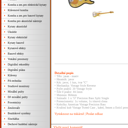
Komba a zes.pro elektrické kytary
Klávesové komba
Komba a zes.pro basové kytary
Komba pro akustické nástroje
Kytary akustické
Ukulele
Kytary elektrické
Kytary basové
Kytarové efekty
Basové efekty
Vokální procesory
Digitální rekordéry
Digitální piána
Detailní popis
Klávesy
• Tělo: jasan - masiv
• Hmatník: javor
PA technika
• Krk: javor, 1 kus, tvar "C"
• Mechanika: Vintage Style Reverse
Studiové monitory
• Počet pražců: 20 Vintage Style
Mixážní pulty
• Šíře 0 pražce: 44.5mm
• Menzura: 864mm
DJ mixážní pulty
• Snímače: 1 x ‘57 Precision Bass Split Single
• Potenciometry: 1x volume, 1x tónová clona
Powermixy
• Kobylka: American Vintage Precision Bass
• Kvalitní kufr Vintage Tweed Case , kabel, řemen a čisticí pros
Zesilovače
Bezdrátové systémy
Vytisknout na tiskárně
|
Poslat odkaz
Sluchátka
Dechové hudební nástroje
Vložit nový komentář