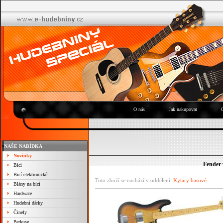
O nás
Jak nakupovat
NAŠE NABÍDKA
Novinky
Fender 
Bicí
Bicí elektronické
Toto zboží se nachází v oddělení:
Kytary basové
Blány na bicí
Hardware
Hudební dárky
Činely
Perkuse