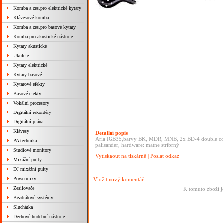
Komba a zes.pro elektrické kytary
Klávesové komba
Komba a zes.pro basové kytary
Komba pro akustické nástroje
Kytary akustické
Ukulele
Kytary elektrické
Kytary basové
Kytarové efekty
Basové efekty
Vokální procesory
Digitální rekordéry
Digitální piána
Klávesy
Detailní popis
Aria IGB35,barvy BK, MDR, MNB, 2x BD-4 double coil, ak
PA technika
palisander, hardware: matne stríbrný
Studiové monitory
Vytisknout na tiskárně
|
Poslat odkaz
Mixážní pulty
DJ mixážní pulty
Powermixy
Vložit nový komentář
Zesilovače
K tomuto zboží j
Bezdrátové systémy
Sluchátka
Dechové hudební nástroje