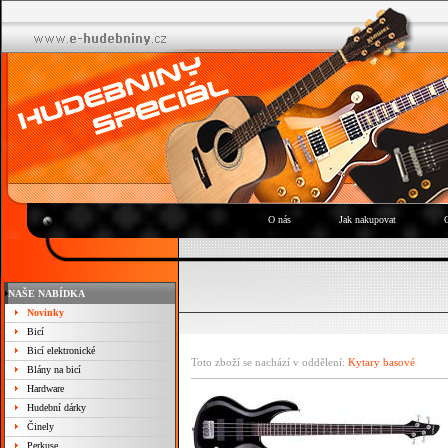
O nás
Jak nakupovat
NAŠE NABÍDKA
Novinky
Bicí
Bicí elektronické
Toto zboží se nachází v oddělení:
Kytary basové
Blány na bicí
Hardware
Hudební dárky
Činely
Perkuse