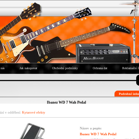
 nás
Jak nakupovat
Obchodní podmínky
Ochrana dat
Reklamační ř
Podrobné infor
Ibanez WD 7 Wah Pedal
ází v oddělení:
Kytarové efekty
Název a popis:
Ibanez WD 7 Wah Pedal