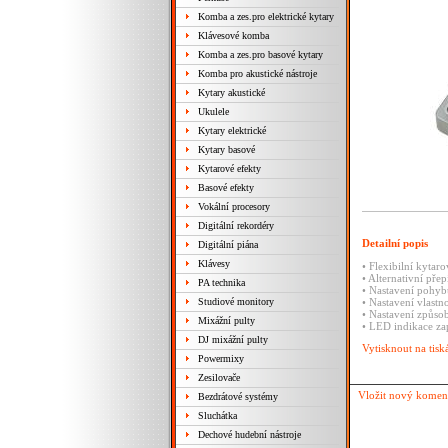
Komba a zes.pro elektrické kytary
Klávesové komba
Komba a zes.pro basové kytary
Komba pro akustické nástroje
Kytary akustické
Ukulele
Kytary elektrické
Kytary basové
Kytarové efekty
Basové efekty
Vokální procesory
Digitální rekordéry
Detailní popis
Digitální piána
Klávesy
• Flexibilní kytar
• Alternativní přep
PA technika
• Nastavení pohyb
Studiové monitory
• Nastavení vlastno
• Nastavení způsob
Mixážní pulty
• LED indikace zap
DJ mixážní pulty
Vytisknout na tisk
Powermixy
Zesilovače
Vložit nový komen
Bezdrátové systémy
Sluchátka
Dechové hudební nástroje