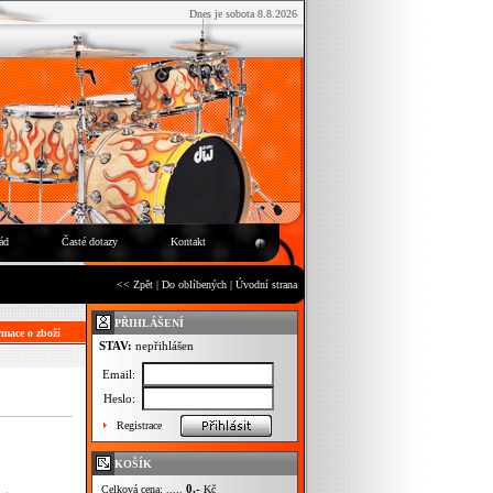
Dnes je sobota 8.8.2026
ád
Časté dotazy
Kontakt
<< Zpět
|
Do oblíbených
|
Úvodní strana
PŘIHLÁŠENÍ
mace o zboží
STAV:
nepřihlášen
Email:
Heslo:
Registrace
KOŠÍK
0,-
Celková cena: .....
Kč