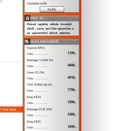
al
Vyprázdnit košík
VÍTE, ŽE ...
Pokud najdete někde levnější
zboží , cenu pro Vás upravíme a
za upozornění dárek zdarma.
NEJSLEDOVANĚJŠÍ
Digitech RP55
1190,-
Cena ................
Behringer V-AMP Pro
4800,-
Cena ................
Zoom G2.1Nu
4950,-
Cena ................
VOX TONELAB EX
7790,-
Cena ................
Korg AX3A
1990,-
Cena ................
Behringer FCB 1010
 7 Wah Pedal
4300,-
Cena ................
Korg AX3G
1690,-
Cena ................