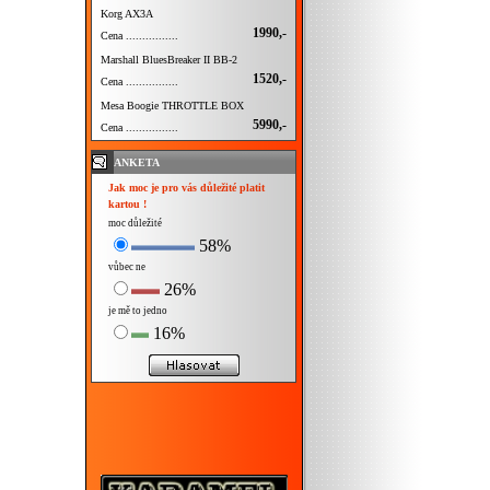
Korg AX3A
1990,-
Cena ................
Marshall BluesBreaker II BB-2
1520,-
Cena ................
Mesa Boogie THROTTLE BOX
5990,-
Cena ................
ANKETA
Jak moc je pro vás důležité platit
kartou !
moc důležité
58%
vůbec ne
26%
je mě to jedno
16%