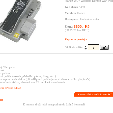
Ibanez WD7 Weeping Demon Wah Ped
Kód zboží:
4349
Výrobce:
Ibanez
Dostupnost:
Dodání na dotaz
3600,- Kč
Cena
( 2975,20 bez DPH )
Zeptat se prodejce
Vložit do košíku
ový Wah pedál
ínač
u pedálu
stí pedálu (rozsah, přeladění pásma, filtry, atd..)
u zapnutí wah efektu (při sešlápnutí pedálu/pomocí alternativního přepínače)
nutí wah efektu, zároveň slouží k indikaci stavu baterie
árně
|
Poslat odkaz
Komentáře ke zboží Ibanez WD
tář
K tomuto zboží ještě nenapsal nikdo žádný komentář