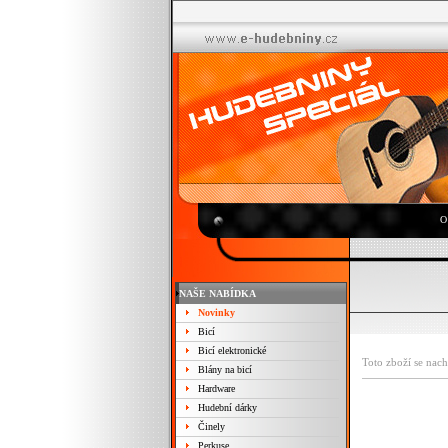
O
NAŠE NABÍDKA
Novinky
Bicí
Bicí elektronické
Toto zboží se nach
Blány na bicí
Hardware
Hudební dárky
Činely
Perkuse