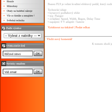
Housle
Ibanez FL9 je velmi kvalitní efektový pedál, který ro
Mikrofony
Technické údaje
Obaly na hudební nástoje
• kytarový podlahový efekt
Vše co hledáte a nenajdete !
• typ: Flanger
• ovládání: Speed, Width, Regen, Delay Time
Světelná technika
• napájení: 9 V adaptér / baterie
Vytisknout na tiskárně
|
Poslat odkaz
Podle výrobce
Vložit nový komentář
K tomuto zboží j
VYHLEDÁVÁNÍ
Novinky emailem