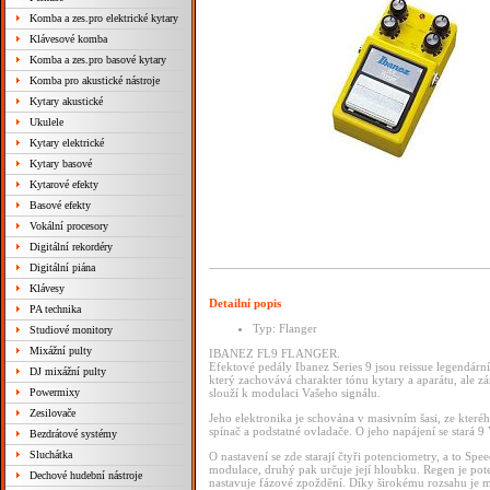
Komba a zes.pro elektrické kytary
Klávesové komba
Komba a zes.pro basové kytary
Komba pro akustické nástroje
Kytary akustické
Ukulele
Kytary elektrické
Kytary basové
Kytarové efekty
Basové efekty
Vokální procesory
Digitální rekordéry
Digitální piána
Klávesy
Detailní popis
PA technika
Typ: Flanger
Studiové monitory
Mixážní pulty
IBANEZ FL9 FLANGER.
Efektové pedály Ibanez Series 9 jsou reissue legendární
DJ mixážní pulty
který zachovává charakter tónu kytary a aparátu, ale z
Powermixy
slouží k modulaci Vašeho signálu.
Zesilovače
Jeho elektronika je schována v masivním šasi, ze které
spínač a podstatné ovladače. O jeho napájení se stará 9 
Bezdrátové systémy
Sluchátka
O nastavení se zde starají čtyři potenciometry, a to Sp
modulace, druhý pak určuje její hloubku. Regen je pot
Dechové hudební nástroje
nastavuje fázové zpoždění. Díky širokému rozsahu je 