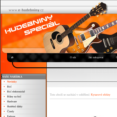
O nás
Jak nakupovat
NAŠE NABÍDKA
Novinky
Bicí
Bicí elektronické
Toto zboží se nachází v oddělení:
Kytarové efekty
Blány na bicí
Hardware
Hudební dárky
Činely
Perkuse