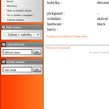
Housle
kobylka :
diecasti
Mikrofony
Obaly na hudební nástoje
pickguard :
-
Vše co hledáte a nenajdete !
ovládání :
aktivn
Světelná technika
hardware :
black
Podle výrobce
barvy :
Vytisknout na tiskárně
|
Poslat odkaz
VYHLEDÁVÁNÍ
Vložit nový komentář
K tomuto zboží j
Novinky emailem