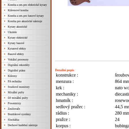
Komba a zes.pro elektrické kytary
Klávesové komba
Komba a zes.pro basové kytary
Komba pro akustické nástroje
Kytary akustické
Ukulele
Kytary elektrické
Kytary basové
Kytarové efekty
Basové efekty
Vokální procesory
Digitální rekordéry
Detailní popis
Digitální piána
konstrukce :
šroubo
Klávesy
menzura :
864 m
PA technika
Studiové monitory
krk :
nato w
Mixážní pulty
mechaniky :
diecast
DJ mixážní pulty
hmatník :
rosewo
Powermixy
sedlový pražec :
44,5 m
Zesilovače
rádius :
280 m
Bezdrátové systémy
pražce :
24
Sluchátka
korpus :
bubing
Dechové hudební nástroje