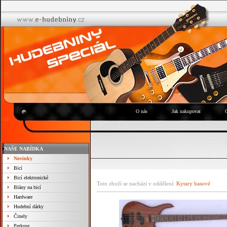
O nás
Jak nakupovat
NAŠE NABÍDKA
Novinky
Bicí
Bicí elektronické
Toto zboží se nachází v oddělení:
Kytary basové
Blány na bicí
Hardware
Hudební dárky
Činely
Perkuse