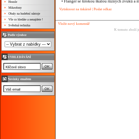
•
Flanger
se
širokou
škálou
různých
zvuků
a
m
Housle
Mikrofony
Vytisknout na tiskárně
|
Poslat odkaz
Obaly na hudební nástoje
Vše co hledáte a nenajdete !
Vložit nový komentář
Světelná technika
K tomuto zboží j
Podle výrobce
VYHLEDÁVÁNÍ
Novinky emailem