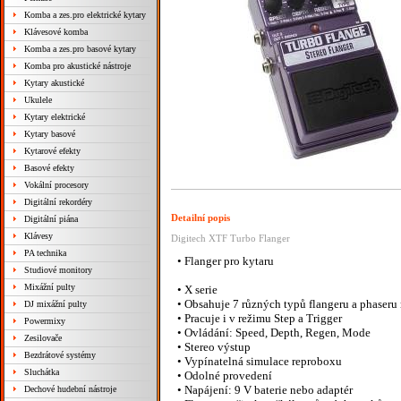
Komba a zes.pro elektrické kytary
Klávesové komba
Komba a zes.pro basové kytary
Komba pro akustické nástroje
Kytary akustické
Ukulele
Kytary elektrické
Kytary basové
Kytarové efekty
Basové efekty
Vokální procesory
Digitální rekordéry
Detailní popis
Digitální piána
Klávesy
Digitech XTF Turbo Flanger
PA technika
•
Flanger
pro
kytaru
Studiové monitory
Mixážní pulty
•
X
serie
•
Obsahuje
7
různých
typů
flangeru
a
phaseru
DJ mixážní pulty
•
Pracuje
i
v
režimu
Step
a
Trigger
Powermixy
•
Ovládání:
Speed,
Depth,
Regen,
Mode
Zesilovače
•
Stereo
výstup
Bezdrátové systémy
•
Vypínatelná
simulace
reproboxu
Sluchátka
•
Odolné
provedení
•
Napájení:
9
V
baterie
nebo
adaptér
Dechové hudební nástroje