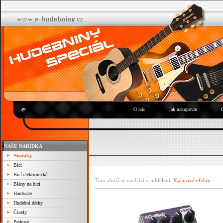
O nás
Jak nakupovat
NAŠE NABÍDKA
Novinky
Bicí
Bicí elektronické
Toto zboží se nachází v oddělení:
Kytarové efekty
Blány na bicí
Hardware
Hudební dárky
Činely
Perkuse