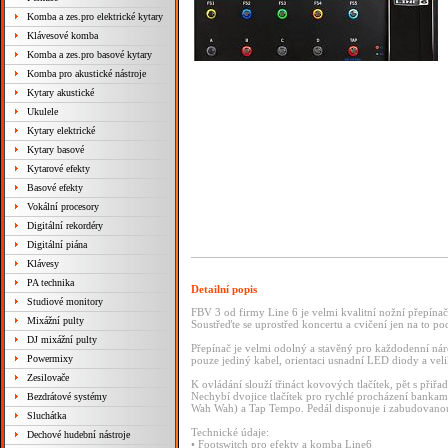
Komba a zes.pro elektrické kytary
Klávesové komba
Komba a zes.pro basové kytary
Komba pro akustické nástroje
Kytary akustické
Ukulele
Kytary elektrické
Kytary basové
Kytarové efekty
Basové efekty
Vokální procesory
Digitální rekordéry
Digitální piána
Klávesy
PA technika
Detailní popis
Studiové monitory
FBV 3 od firmy Line 6 je velmi kvalitní nožní přepína
Mixážní pulty
Soustřeďte se uprostřed koncertu a cvičení jen na to po
DJ mixážní pulty
Přepínač je velmi odolný a stavěný pro každodenní nár
Powermixy
pouze jediný kabel, orientaci usnadní LED diody a vel
Zesilovače
K ovládání slouží třináct kovových tlačítek, pět s přiřa
Nechybí dvojice tlačítek pro rychlé procházení bankam
Bezdrátové systémy
Wah Wah) a Tap Tempo. Pedál disponuje i zabudovanou
Sluchátka
Technické údaje:
Dechové hudební nástroje
• Footswitch pro efekty a komba Line6