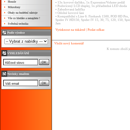
Housle
• 13x kovové tlačítko, 1x Expression/Volume pedál
• Podsvícený LCD displej, 5x přiřaditelná LED dioda
Mikrofony
• Zabudovaná ladička
Obaly na hudební nástoje
• Odolné kovové šasi
• Kompatibilní s Line 6: Firehawk 1500, POD HD Pr
Vše co hledáte a nenajdete !
Spider IV HD150, Spider IV 15, 30, 75, 120, 150, Spid
Jam
Světelná technika
Vytisknout na tiskárně
|
Poslat odkaz
Podle výrobce
Vložit nový komentář
K tomuto zboží j
VYHLEDÁVÁNÍ
Novinky emailem