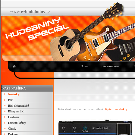
O nás
Jak nakupovat
NAŠE NABÍDKA
Novinky
Bicí
Bicí elektronické
Toto zboží se nachází v oddělení:
Kytarové efekty
Blány na bicí
Hardware
Hudební dárky
Činely
Perkuse