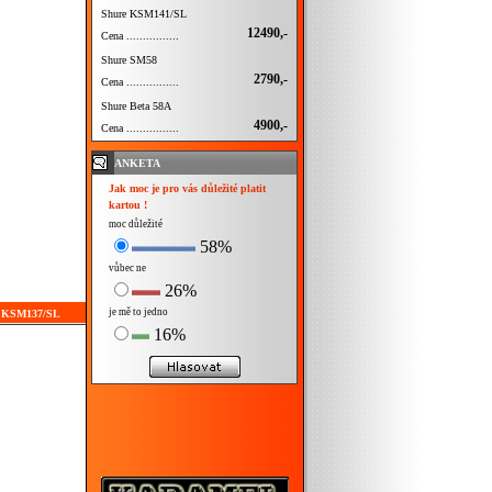
Shure KSM141/SL
12490,-
Cena ................
Shure SM58
2790,-
Cena ................
Shure Beta 58A
4900,-
Cena ................
ANKETA
Jak moc je pro vás důležité platit
kartou !
moc důležité
58%
vůbec ne
26%
je mě to jedno
re KSM137/SL
16%