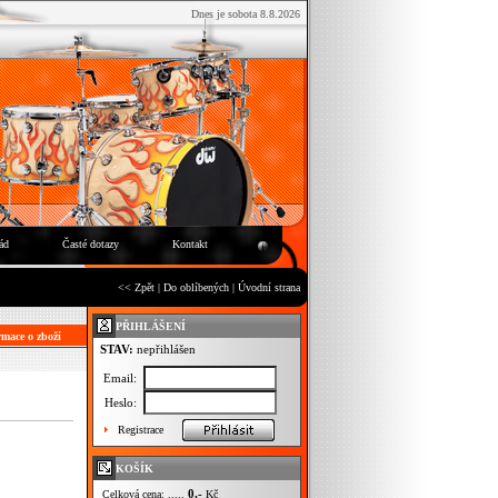
Dnes je sobota 8.8.2026
ád
Časté dotazy
Kontakt
<< Zpět
|
Do oblíbených
|
Úvodní strana
PŘIHLÁŠENÍ
mace o zboží
STAV:
nepřihlášen
Email:
Heslo:
Registrace
KOŠÍK
0,-
Celková cena: .....
Kč