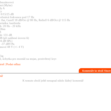
denzátorová
ená
(Mylar)
ídy
A
ry
:
0/15/25
dB
:
ořezává
frekvence
pod
17
Hz
:
flat,
Cutoff
18
dB/Oct
@
80
Hz,
Rolloff
6
dB/Oct
@
115
Hz
eristika:
kardioida
ah:
20
Hz
-
20
kHz
Ohm
B
ah:
131
dB
dB
(při
zatížené
úrovni
A)
94
dB
SPL)
:
-37
dBV/Pa
omové
48
V
(+/-
4
V)
0
kg
l,
úchytka
pro
montáž
na
stojan,
protivětrný
kryt
árně
|
Poslat odkaz
Komentáře ke zboží Shu
tář
K tomuto zboží ještě nenapsal nikdo žádný komentář