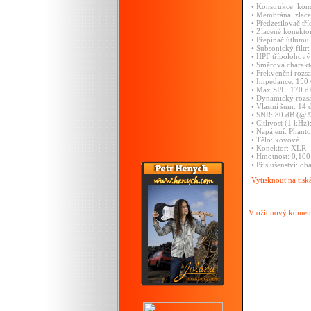
•
Konstrukce:
kon
•
Membrána:
zlac
•
Předzesilovač
tř
•
Zlacené
konekto
•
Přepínač
útlumu
•
Subsonický
filtr
•
HPF
třípolohový
•
Směrová
charakt
•
Frekvenční
rozs
•
Impedance:
150
•
Max
SPL:
170
d
•
Dynamický
rozs
•
Vlastní
šum:
14
•
SNR:
80
dB
(@
•
Citlivost
(1
kHz)
•
Napájení:
Phant
•
Tělo:
kovové
•
Konektor:
XLR
•
Hmotnost:
0,10
•
Příslušenství:
oba
Vytisknout na tisk
Vložit nový komen