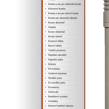
Komba a zes.pro elektrické kytary
Klávesové komba
Komba a zes.pro basové kytary
Komba pro akustické nástroje
Kytary akustické
Ukulele
Kytary elektrické
Kytary basové
Kytarové efekty
Basové efekty
Vokální procesory
Digitální rekordéry
Digitální piána
Klávesy
PA technika
Studiové monitory
Mixážní pulty
DJ mixážní pulty
Powermixy
Zesilovače
Bezdrátové systémy
Sluchátka
Dechové hudební nástroje