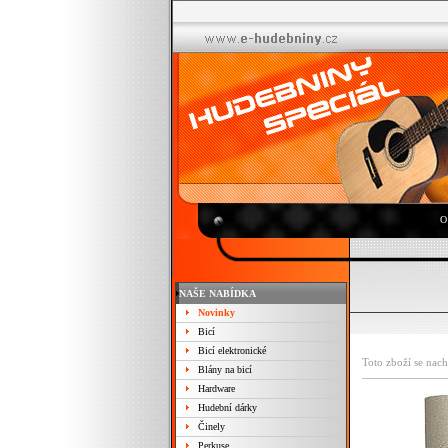
O
NAŠE NABÍDKA
Novinky
Bicí
Bicí elektronické
Toto zboží se nach
Blány na bicí
Hardware
Hudební dárky
Činely
Perkuse