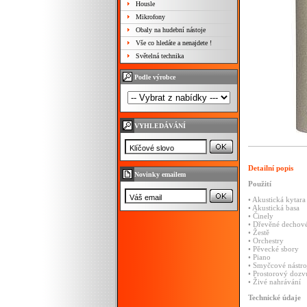
Housle
Mikrofony
Obaly na hudební nástoje
Vše co hledáte a nenajdete !
Světelná technika
Podle výrobce
VYHLEDÁVÁNÍ
Detailní popis
Novinky emailem
Použití
•
Akustická
kytara
•
Akustická
basa
•
Činely
•
Dřevěné
dechov
•
Žestě
•
Orchestry
•
Pěvecké
sbory
•
Piano
•
Smyčcové
nástro
•
Prostorový
dozv
•
Živé
nahrávání
Technické
údaje