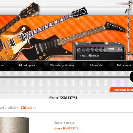
 nás
Jak nakupovat
Obchodní podmínky
Ochrana dat
Reklamační ř
Podrobné infor
Shure KSM137/SL
ází v oddělení:
Mikrofony
Název a popis:
Shure KSM137/SL