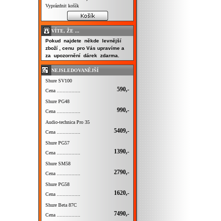
Vyprázdnit košík
VÍTE, ŽE ...
Pokud najdete někde levnější
zboží , cenu pro Vás upravíme a
za upozornění dárek zdarma.
NEJSLEDOVANĚJŠÍ
Shure SV100
590,-
Cena ................
Shure PG48
990,-
Cena ................
Audio-technica Pro 35
5409,-
Cena ................
Shure PG57
1390,-
Cena ................
Shure SM58
2790,-
Cena ................
Shure PG58
1620,-
Cena ................
Shure Beta 87C
7490,-
Cena ................