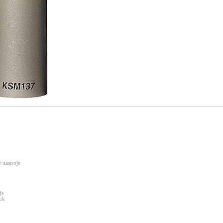
é
nástroje
je
uk