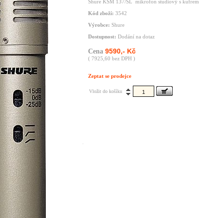
Shure KSM 137/SL mikrofon studiový s kufrem
Kód zboží:
3542
Výrobce:
Shure
Dostupnost:
Dodání na dotaz
9590,- Kč
Cena
( 7925,60 bez DPH )
Zeptat se prodejce
Vložit do košíku