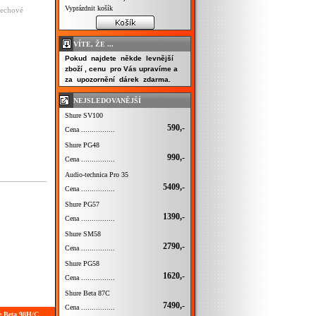
Vyprázdnit košík
dechové
VÍTE, ŽE ...
Pokud najdete někde levnější
zboží , cenu pro Vás upravíme a
za upozornění dárek zdarma.
NEJSLEDOVANĚJŠÍ
Shure SV100
590,-
Cena ................
Shure PG48
990,-
Cena ................
Audio-technica Pro 35
5409,-
Cena ................
Shure PG57
1390,-
Cena ................
Shure SM58
2790,-
Cena ................
Shure PG58
1620,-
Cena ................
Shure Beta 87C
7490,-
Cena ................
e Beta 98H/C