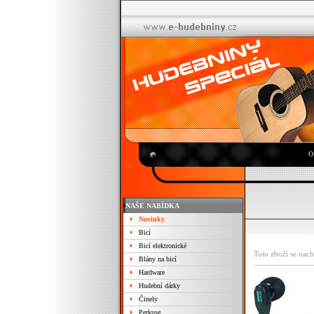
O
NAŠE NABÍDKA
Novinky
Bicí
Bicí elektronické
Toto zboží se nach
Blány na bicí
Hardware
Hudební dárky
Činely
Perkuse