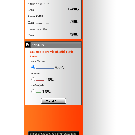
Shure KSM141/SL
12490,-
Cena ................
Shure SM58
2790,-
Cena ................
Shure Beta 58A
4900,-
Cena ................
ANKETA
Jak moc je pro vás důležité platit
kartou !
moc důležité
58%
vůbec ne
26%
je mě to jedno
16%