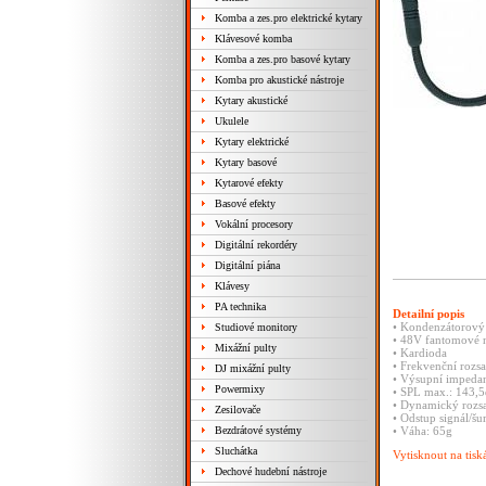
Komba a zes.pro elektrické kytary
Klávesové komba
Komba a zes.pro basové kytary
Komba pro akustické nástroje
Kytary akustické
Ukulele
Kytary elektrické
Kytary basové
Kytarové efekty
Basové efekty
Vokální procesory
Digitální rekordéry
Digitální piána
Klávesy
PA technika
Detailní popis
• Kondenzátorový
Studiové monitory
• 48V fantomové 
Mixážní pulty
• Kardioda
• Frekvenční roz
DJ mixážní pulty
• Výsupní impeda
Powermixy
• SPL max.: 143,
• Dynamický rozs
Zesilovače
• Odstup signál/š
Bezdrátové systémy
• Váha: 65g
Sluchátka
Vytisknout na tisk
Dechové hudební nástroje