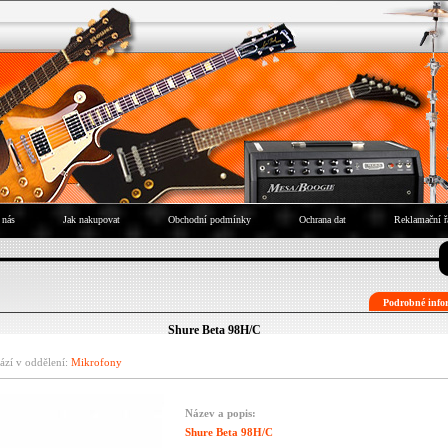
 nás
Jak nakupovat
Obchodní podmínky
Ochrana dat
Reklamační ř
Podrobné infor
Shure Beta 98H/C
ází v oddělení:
Mikrofony
Název a popis:
Shure Beta 98H/C