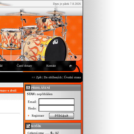
Dnes je pátek 7.8.2026
ád
Časté dotazy
Kontakt
<< Zpět
|
Do oblíbených
|
Úvodní strana
PŘIHLÁŠENÍ
mace o zboží
STAV:
nepřihlášen
Email:
Heslo:
Registrace
KOŠÍK
0,-
Celková cena: .....
Kč