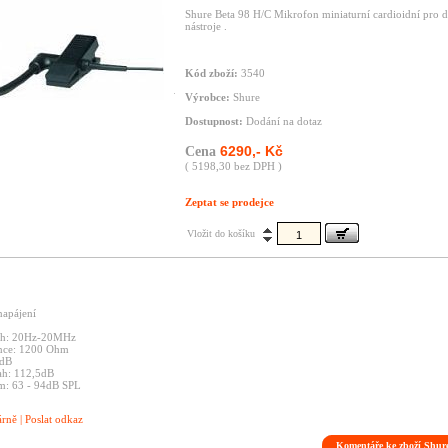
Shure Beta 98 H/C Mikrofon miniaturní cardioidní pro 
nástroje .
Kód zboží:
3540
Výrobce:
Shure
Dostupnost:
Dodání na dotaz
6290,- Kč
Cena
( 5198,30 bez DPH )
Zeptat se prodejce
Vložit do košíku
napájení
sah: 20Hz-20MHz
nce: 1200 Ohm
5dB
ah: 112,5dB
um: 63 - 94dB SPL
árně
|
Poslat odkaz
Komentáře ke zboží Shur