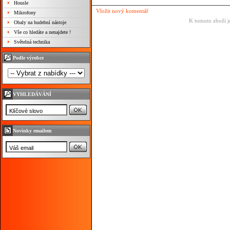
Housle
Vložit nový komentář
Mikrofony
K tomuto zboží j
Obaly na hudební nástoje
Vše co hledáte a nenajdete !
Světelná technika
Podle výrobce
VYHLEDÁVÁNÍ
Novinky emailem