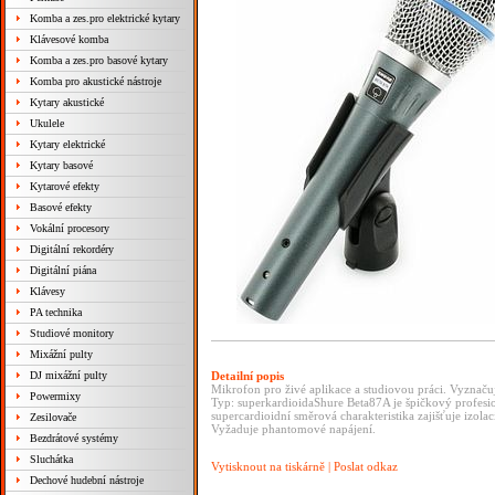
Komba a zes.pro elektrické kytary
Klávesové komba
Komba a zes.pro basové kytary
Komba pro akustické nástroje
Kytary akustické
Ukulele
Kytary elektrické
Kytary basové
Kytarové efekty
Basové efekty
Vokální procesory
Digitální rekordéry
Digitální piána
Klávesy
PA technika
Studiové monitory
Mixážní pulty
DJ mixážní pulty
Detailní popis
Mikrofon pro živé aplikace a studiovou práci. Vyznaču
Powermixy
Typ: superkardioidaShure Beta87A je špičkový profesio
supercardioidní směrová charakteristika zajišťuje izola
Zesilovače
Vyžaduje phantomové napájení.
Bezdrátové systémy
Sluchátka
Vytisknout na tiskárně
|
Poslat odkaz
Dechové hudební nástroje