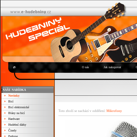
O nás
Jak nakupovat
NAŠE NABÍDKA
Novinky
Bicí
Bicí elektronické
Toto zboží se nachází v oddělení:
Mikrofony
Blány na bicí
Hardware
Hudební dárky
Činely
Perkuse