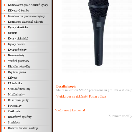
Komba a zes.pro elektrické kytary
Klávesové komba
Komba a zes.pro basové kytary
Komba pro akustické nástroje
Kytary akustické
Ukulele
Kytary elektrické
Kytary basové
Kytarové efekty
Basové efekty
Vokální procesory
Digitální rekordéry
Digitální piána
Klávesy
PA technika
Detailní popis
Studiové monitory
Shure mikrofon SM 87 profesionální pro live a studia 
Mixážní pulty
Vytisknout na tiskárně
|
Poslat odkaz
DJ mixážní pulty
Powermixy
Vložit nový komentář
Zesilovače
K tomuto zboží j
Bezdrátové systémy
Sluchátka
Dechové hudební nástroje