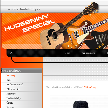
O nás
Jak nakupovat
NAŠE NABÍDKA
Novinky
Bicí
Bicí elektronické
Toto zboží se nachází v oddělení:
Mikrofony
Blány na bicí
Hardware
Hudební dárky
Činely
Perkuse