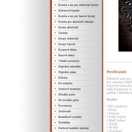
Komba a zes.pro elektrické kytary
Klávesové komba
Komba a zes.pro basové kytary
Komba pro akustické nástroje
Kytary akustické
Ukulele
Kytary elektrické
Kytary basové
Kytarové efekty
Basové efekty
Vokální procesory
Digitální rekordéry
Detailní popis
Digitální piána
Klávesy
Základní
sada
pro
pro
snímání
velk
PA technika
uchycení
mikrof
Studiové monitory
sady
je
plastový
t
pádům
i
úderům
p
Mixážní pulty
Použití
DJ mixážní pulty
Powermixy
•
Bicí
soupravy
•
Tomy
Zesilovače
•
Perkuse
•
Velký
buben
Bezdrátové systémy
•
Malý
buben
Sluchátka
•
Činely
•
Hi-Hat
Dechové hudební nástroje
•
Overhead