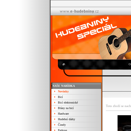
O
NAŠE NABÍDKA
Novinky
Bicí
Bicí elektronické
Toto zboží se nach
Blány na bicí
Hardware
Hudební dárky
Činely
Perkuse