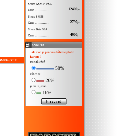
Shure KSM141/SL
12490,-
Cena ................
Shure SM58
2790,-
Cena ................
Shure Beta 58A
4900,-
Cena ................
ANKETA
Jak moc je pro vás důležité platit
kartou !
GDMK6 - XLR
moc důležité
58%
vůbec ne
26%
je mě to jedno
16%