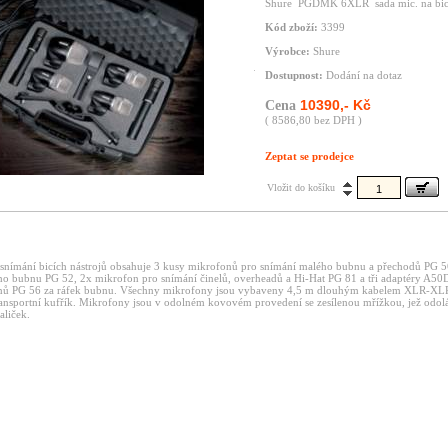
Shure PGDMK 6XLR sada mic. na bic
Kód zboží:
3399
Výrobce:
Shure
Dostupnost:
Dodání na dotaz
10390,- Kč
Cena
( 8586,80 bez DPH )
Zeptat se prodejce
Vložit do košíku
snímání
bicích
nástrojů
obsahuje
3
kusy
mikrofonů
pro
snímání
malého
bubnu
a
přechodů
PG
5
ého
bubnu
PG
52,
2x
mikrofon
pro
snímání
činelů,
overheadů
a
Hi-Hat
PG
81
a
tři
adaptéry
A50
onů
PG
56
za
ráfek
bubnu. Všechny
mikrofony
jsou
vybaveny
4,5
m
dlouhým
kabelem
XLR-XL
ransportní
kufřík. Mikrofony
jsou
v
odolném
kovovém
provedení
se
zesílenou
mřížkou,
jež
odol
aliček.