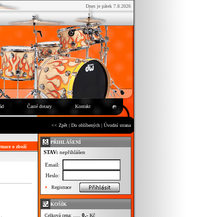
Dnes je pátek 7.8.2026
ád
Časté dotazy
Kontakt
<< Zpět
|
Do oblíbených
|
Úvodní strana
PŘIHLÁŠENÍ
mace o zboží
STAV:
nepřihlášen
Email:
Heslo:
Registrace
KOŠÍK
0,-
Celková cena: .....
Kč