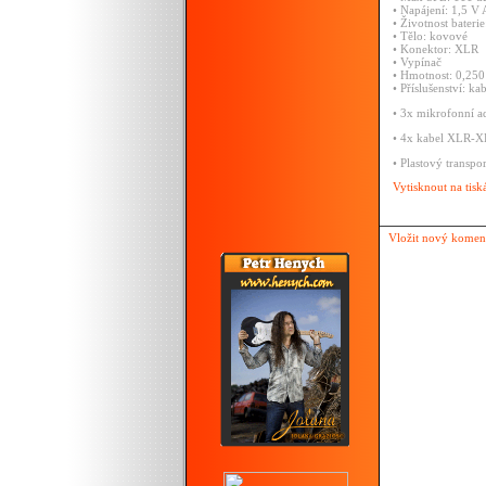
•
Napájení:
1,5
V
•
Životnost
bateri
•
Tělo:
kovové
•
Konektor:
XLR
•
Vypínač
•
Hmotnost:
0,25
•
Příslušenství:
ka
•
3x
mikrofonní
a
•
4x
kabel
XLR-
•
Plastový
transpo
Vytisknout na tisk
Vložit nový komen