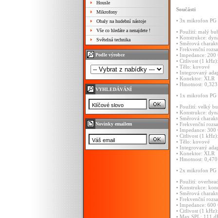
Housle
Součásti
Mikrofony
•
3x
mikrofon
PG
Obaly na hudební nástoje
Vše co hledáte a nenajdete !
•
Použití:
malý
bu
•
Konstrukce:
dyn
Světelná technika
•
Směrová
charakt
•
Frekvenční
rozs
Podle výrobce
•
Impedance:
200
•
Citlivost
(1
kHz)
•
Tělo:
kovové
•
Integrovaný
ada
•
Konektor:
XLR
•
Hmotnost:
0,32
VYHLEDÁVÁNÍ
•
1x
mikrofon
PG
•
Použití:
velký
bu
•
Konstrukce:
dyn
•
Směrová
charakt
Novinky emailem
•
Frekvenční
rozs
•
Impedance:
300
•
Citlivost
(1
kHz)
•
Tělo:
kovové
•
Integrovaný
ada
•
Konektor:
XLR
•
Hmotnost:
0,47
•
2x
mikrofon
PG
•
Použití:
overhea
•
Konstrukce:
kon
•
Směrová
charakt
•
Frekvenční
rozs
•
Impedance:
600
•
Citlivost
(1
kHz)
•
Max
SPL:
111
d