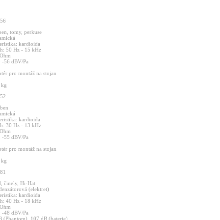
56
ben,
tomy,
perkuse
amická
eristika:
kardioida
ah:
50
Hz
-
15
kHz
Ohm
:
-56
dBV/Pa
ptér
pro
montáž
na
stojan
3
kg
52
ben
amická
eristika:
kardioida
ah:
30
Hz
-
13
kHz
Ohm
:
-55
dBV/Pa
ptér
pro
montáž
na
stojan
0
kg
81
d,
činely,
Hi-Hat
denzátorová
(elektret)
eristika:
kardioida
ah:
40
Hz
-
18
kHz
Ohm
:
-48
dBV/Pa
B
(Phantom),
107
dB
(baterie)