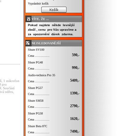
í
Vyprázdnit košík
VÍTE, ŽE ...
Pokud najdete někde levnější
zboží , cenu pro Vás upravíme a
za upozornění dárek zdarma.
NEJSLEDOVANĚJŠÍ
Shure SV100
590,-
Cena ................
Shure PG48
990,-
Cena ................
Audio-technica Pro 35
5409,-
6,
1
mikrofon
Cena ................
D
pro
Shure PG57
R.
Součástí
ává
oděru,
1390,-
Cena ................
Shure SM58
2790,-
Cena ................
Shure PG58
1620,-
Cena ................
Shure Beta 87C
7490,-
Cena ................