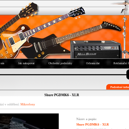
 nás
Jak nakupovat
Obchodní podmínky
Ochrana dat
Reklamační ř
Podrobné infor
Shure PGDMK6 - XLR
ází v oddělení:
Mikrofony
Název a popis:
Shure PGDMK6 - XLR