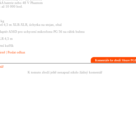
AA
baterie
nebo
48
V
Phantom
e:
až
10
000
hod.
0
kg
bel
4,5
m
XLR-XLR,
úchytka
na
stojan,
obal
daptér
A56D
pro
uchycení
mikrofonu
PG
56
na
ráfek
bubnu
XLR
4,5
m
rtní
kufřík
árně
|
Poslat odkaz
Komentáře ke zboží Shure P
tář
K tomuto zboží ještě nenapsal nikdo žádný komentář