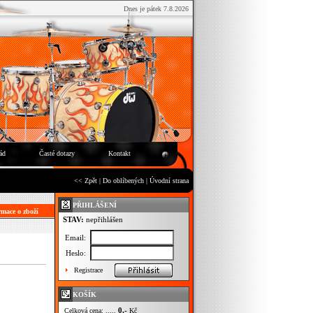
Dnes je pátek 7.8.2026
ád
Časté dotazy
Kontakt
<< Zpět
|
Do oblíbených
|
Úvodní strana
PŘIHLÁŠENÍ
mace o zboží
STAV:
nepřihlášen
Email:
Heslo:
Registrace
KOŠÍK
0,-
Celková cena: .....
Kč