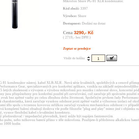
Mikrofon Shure PG 81 XLR kondenzátor.
Kód zboží:
3397
Výrobce:
Shure
Dostupnost:
Dodání na dotaz
3290,- Kč
Cena
( 2719,- bez DPH )
Zeptat se prodejce
Vložit do košíku
 81 kondenzátor nástroj. kabel XLR-XLR . Nová série kvalitních, spolehlivých a cenově přístu
erformance Gear, specializovaných pro konkrétní aplikace, vznikla na základě nejmodernějšího
75 letých zkušeností s vývojem a výrobou mikrofonů pro muziku i mluvené slovo, koncertní pódi
ny jsou přizpůsobeny pro konkrétní použití při ozvučování, což zaručuje při správném použití 
ní zvuk bez zpětné vazby po celou dlouhou dobu životnosti. Společným prvkem řady Performanc
 charakteristika, která zaručuje vysokou odolnost proti zpětné vazbě a výbornou izolaci od oko
stní tělo spolu s tvrzenou kovovou mřížkou zaručují vysokou mechanickou odolnost i v případ
ivá kompletní balení obsahují doslova vše podle filozofie "plug and play" mimo jiné i objímku na
 vysoce flexibilní kabel s kvalitními konektory.
 předzesilovač / impedanční převodník, který může být napájen fantomovým
o pultu, nebo tužkovou baterií přímo v těle mikrofonu. Použijete-li přiloženou alkalickou bateri
 po 1000 hodin