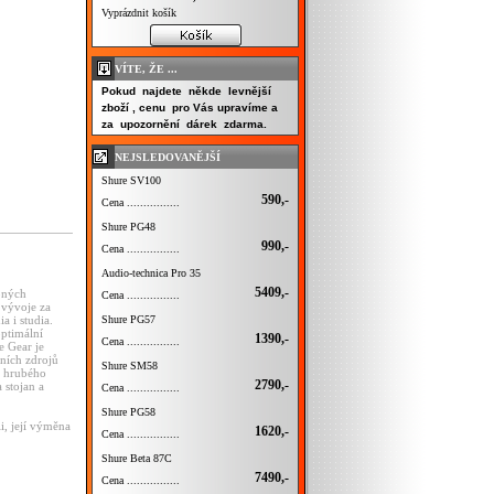
Vyprázdnit košík
VÍTE, ŽE ...
Pokud najdete někde levnější
zboží , cenu pro Vás upravíme a
za upozornění dárek zdarma.
NEJSLEDOVANĚJŠÍ
Shure SV100
590,-
Cena ................
Shure PG48
990,-
Cena ................
Audio-technica Pro 35
5409,-
pných
Cena ................
 vývoje za
Shure PG57
a i studia.
optimální
1390,-
Cena ................
e Gear je
lních zdrojů
Shure SM58
ě hrubého
2790,-
 stojan a
Cena ................
Shure PG58
i, její výměna
1620,-
Cena ................
Shure Beta 87C
7490,-
Cena ................