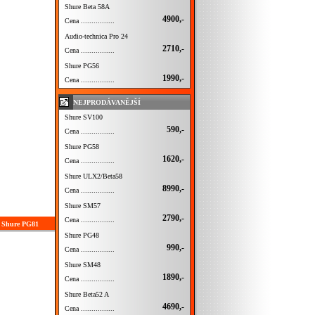
Shure Beta 58A
4900,-
Cena ................
Audio-technica Pro 24
2710,-
Cena ................
Shure PG56
1990,-
Cena ................
NEJPRODÁVANĚJŠÍ
Shure SV100
590,-
Cena ................
Shure PG58
1620,-
Cena ................
Shure ULX2/Beta58
8990,-
Cena ................
Shure SM57
2790,-
Cena ................
í Shure PG81
Shure PG48
990,-
Cena ................
Shure SM48
1890,-
Cena ................
Shure Beta52 A
4690,-
Cena ................