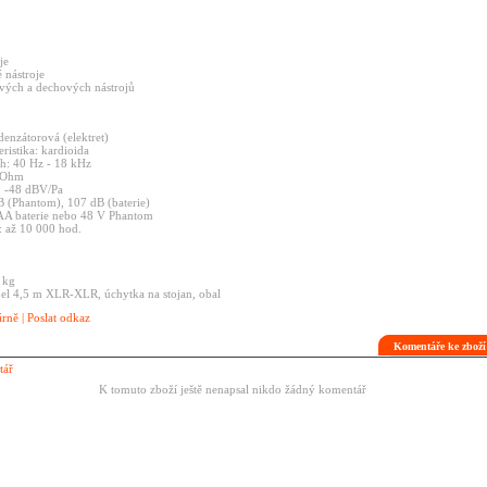
je
é
nástroje
ových
a
dechových
nástrojů
denzátorová
(elektret)
eristika:
kardioida
ah:
40
Hz
-
18
kHz
Ohm
:
-48
dBV/Pa
B
(Phantom),
107
dB
(baterie)
AA
baterie
nebo
48
V
Phantom
e:
až
10
000
hod.
0
kg
bel
4,5
m
XLR-XLR,
úchytka
na
stojan,
obal
árně
|
Poslat odkaz
Komentáře ke zbož
tář
K tomuto zboží ještě nenapsal nikdo žádný komentář