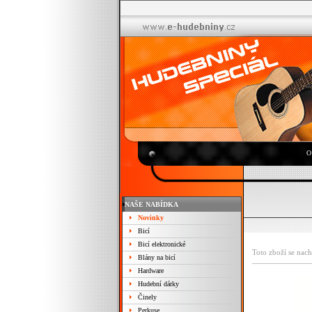
O
NAŠE NABÍDKA
Novinky
Bicí
Bicí elektronické
Toto zboží se nach
Blány na bicí
Hardware
Hudební dárky
Činely
Perkuse