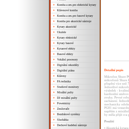
Komba a zes.pro elektrické kytary
Klávesové komba
Komba a zes.pro basové kytary
Komba pro akustické nástroje
Kytary akustické
Ukulele
Kytary elektrické
Kytary basové
Kytarové efekty
Basové efekty
Vokální procesory
Digitální rekordéry
Detailní popis
Digitální piána
Klávesy
Mikrofon Shure PG
mikrofonů Shure P
PA technika
přispění více než 
Studiové monitory
Jednotlivé mikrofo
výsledek - kvalit
Mixážní pulty
kardioidní směrová
zvuku. Pevné robu
DJ mixážní pulty
zacházení. Jednotl
Powermixy
mechanicky odolný,
PG81 má vestavěný
Zesilovače
napětím z mixážníh
Bezdrátové systémy
by měla přijít cca
Sluchátka
Použití
Dechové hudební nástroje
•
Akustická
kytara