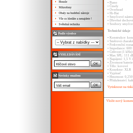
Housle
•
Piano
•
Činely
Mikrofony
•
Overhead
Obaly na hudební nástoje
•
Hi-Hat
•
Smyčcové
nástro
Vše co hledáte a nenajdete !
•
Dřevěné
dechov
•
Soubory
smyčc
Světelná technika
Technické
údaje
Podle výrobce
•
Konstrukce:
kon
•
Směrová
charakt
•
Frekvenční
rozs
•
Impedance:
600
•
Citlivost
(1
kHz)
VYHLEDÁVÁNÍ
•
Max
SPL:
111
d
•
Napájení:
1,5
V
•
Životnost
bateri
•
Tělo:
kovové
•
Konektor:
XLR
•
Vypínač
Novinky emailem
•
Hmotnost:
0,25
•
Příslušenství:
ka
Vytisknout na tisk
Vložit nový komen