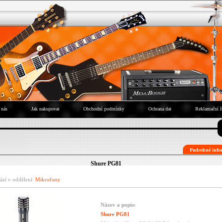
 nás
Jak nakupovat
Obchodní podmínky
Ochrana dat
Reklamační ř
Podrobné infor
Shure PG81
ází v oddělení:
Mikrofony
Název a popis:
Shure PG81