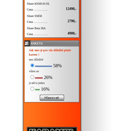
Shure KSM141/SL
12490,-
Cena ................
Shure SM58
2790,-
Cena ................
Shure Beta 58A
4900,-
Cena ................
ANKETA
Jak moc je pro vás důležité platit
kartou !
moc důležité
58%
vůbec ne
26%
je mě to jedno
16%