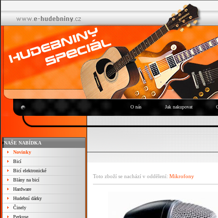
O nás
Jak nakupovat
NAŠE NABÍDKA
Novinky
Bicí
Bicí elektronické
Toto zboží se nachází v oddělení:
Mikrofony
Blány na bicí
Hardware
Hudební dárky
Činely
Perkuse