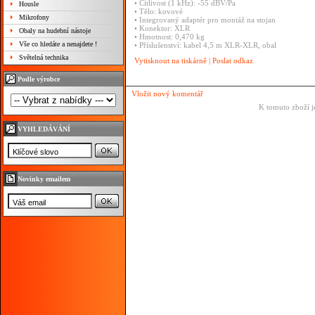
•
Citlivost
(1
kHz):
-55
dBV/Pa
Housle
•
Tělo:
kovové
Mikrofony
•
Integrovaný
adaptér
pro
montáž
na
stojan
•
Konektor:
XLR
Obaly na hudební nástoje
•
Hmotnost:
0,470
kg
Vše co hledáte a nenajdete !
•
Příslušenství:
kabel
4,5
m
XLR-XLR,
obal
Světelná technika
Vytisknout na tiskárně
|
Poslat odkaz
Podle výrobce
Vložit nový komentář
K tomuto zboží j
VYHLEDÁVÁNÍ
Novinky emailem