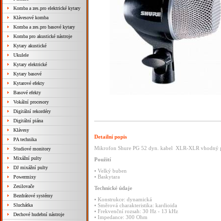
Komba a zes.pro elektrické kytary
Klávesové komba
Komba a zes.pro basové kytary
Komba pro akustické nástroje
Kytary akustické
Ukulele
Kytary elektrické
Kytary basové
Kytarové efekty
Basové efekty
Vokální procesory
Digitální rekordéry
Digitální piána
Klávesy
Detailní popis
PA technika
Mikrofon Shure PG 52 dyn. kabel XLR-XLR vhodný p
Studiové monitory
Mixážní pulty
Použití
DJ mixážní pulty
•
Velký
buben
•
Baskytara
Powermixy
Zesilovače
Technické
údaje
Bezdrátové systémy
•
Konstrukce:
dynamická
Sluchátka
•
Směrová
charakteristika:
kardioida
•
Frekvenční
rozsah:
30
Hz
-
13
kHz
Dechové hudební nástroje
•
Impedance:
300
Ohm