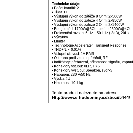
Technické údaje:
• Počet kanálů: 2
• Třída: H
• Výstupní výkon do zátěže 8 Ohm: 2x500W
• Výstupní výkon do zátěže 4 Ohm: 2x850W
• Výstupní výkon do zátěže 2 Ohm: 2x1400W
• Bridge mód: 1700W@8Ohm nebo 2800W@4Oh
• Frekvenční rozsah: 5 Hz – 50 kHz (-3dB), 20Hz 
• Výhybka
• Limiter
• Technologie Accelerater Transient Response
• THD+N: < 0,01%
• Vstupní citlivost: 1V RMS
• Ochrana proti zkratu, přehřátí, RF
• Indikátory: přebuzení, přítomnosti signálu, zapnut
• Konektory vstupu: XLR, TRS
• Konektory výstupu: Speakon, svorky
• Napájení: 230 V/50 Hz
• Výška: 2U
• Hmotnost: 10,1 kg
Tento produkt naleznete na adrese:
Http://www.e-hudebniny.cz/zbozi/5444/