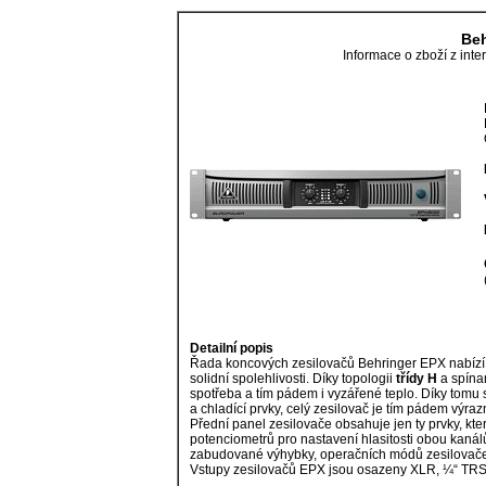
Beh
Informace o zboží z in
Detailní popis
Řada koncových zesilovačů Behringer EPX nabíz
solidní spolehlivosti. Díky topologii
třídy H
a spína
spotřeba a tím pádem i vyzářené teplo. Díky tomu
a chladící prvky, celý zesilovač je tím pádem výraz
Přední panel zesilovače obsahuje jen ty prvky, kte
potenciometrů pro nastavení hlasitosti obou kanálů
zabudované výhybky, operačních módů zesilovače
Vstupy zesilovačů EPX jsou osazeny XLR, ¼“ TRS