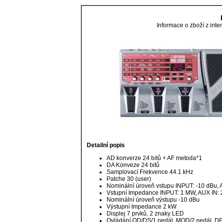
Informace o zboží z in
Detailní popis
AD konverze 24 bitů + AF metoda*1
DA Konveze 24 bitů
Samplovací Frekvence 44.1 kHz
Patche 30 (user)
Nominální úroveň vstupu INPUT: -10 dBu, 
Vstupní Impedance INPUT: 1 MW, AUX IN:
Nominální úroveň výstupu -10 dBu
Výstupní Impedance 2 kW
Displej 7 prvků, 2 znaky LED
Ovládání OD/DS/1 pedál, MOD/2 pedál, DE