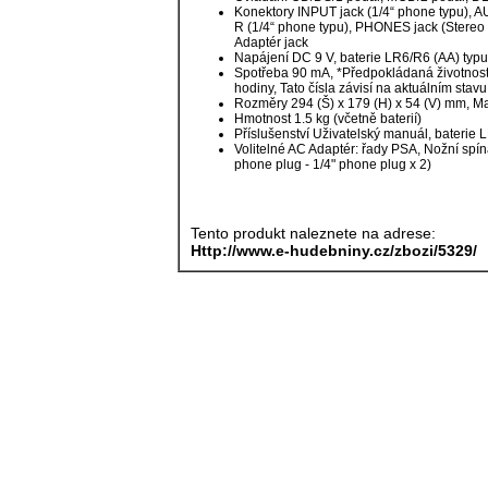
Konektory INPUT jack (1/4“ phone typu), 
R (1/4“ phone typu), PHONES jack (Stereo
Adaptér jack
Napájení DC 9 V, baterie LR6/R6 (AA) typu 
Spotřeba 90 mA, *Předpokládaná životnost ba
hodiny, Tato čísla závisí na aktuálním stavu 
Rozměry 294 (Š) x 179 (H) x 54 (V) mm, Ma
Hmotnost 1.5 kg (včetně baterií)
Příslušenství Uživatelský manuál, baterie L
Volitelné AC Adaptér: řady PSA, Nožní spí
phone plug - 1/4" phone plug x 2)
Tento produkt naleznete na adrese:
Http://www.e-hudebniny.cz/zbozi/5329/