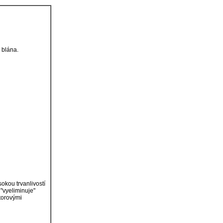
 blána.
okou trvanlivostí
"vyeliminuje"
torovými