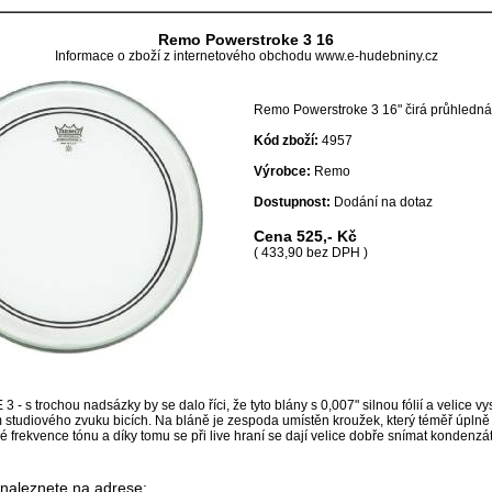
Remo Powerstroke 3 16
Informace o zboží z internetového obchodu www.e-hudebniny.cz
Remo Powerstroke 3 16" čirá průhledná
Kód zboží:
4957
Výrobce:
Remo
Dostupnost:
Dodání na dotaz
Cena
525,- Kč
( 433,90 bez DPH )
s trochou nadsázky by se dalo říci, že tyto blány s 0,007" silnou fólií a velice vys
 studiového zvuku bicích. Na bláně je zespoda umístěn kroužek, který téměř úplně 
 frekvence tónu a díky tomu se při live hraní se dají velice dobře snímat kondenzá
 naleznete na adrese: