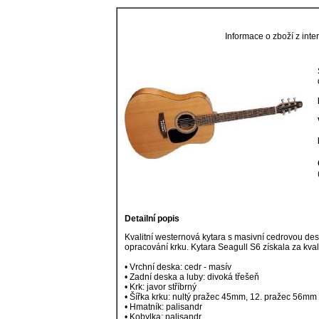
Informace o zboží z in
Detailní popis
Kvalitní westernová kytara s masivní cedrovou des
opracování krku. Kytara Seagull S6 získala za kval
• Vrchní deska: cedr - masív
• Zadní deska a luby: divoká třešeň
• Krk: javor stříbrný
• Šířka krku: nultý pražec 45mm, 12. pražec 56mm
• Hmatník: palisandr
• Kobylka: palisandr