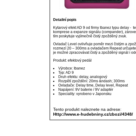
Detailní popis
Kytarový efekt AD 9 od firmy Ibanez typu delay - t
komprese a expanze signálu (compander), zárove
tím poskytuje vyjímečně čistý zpožděný zvuk.
Ovladač Level ovlivňuje poměr mezi čistým a zpo
rozmezí
20 – 300ms a ovladačem Repeat určujete
je možné zpracovávat čistý a zpožděný signál i od
Produkt: efektový pedál
Výrobce: Ibanez
Typ: AD 9
Druh efektu: delay, analogový
Rozpětí zpoždění: 20ms &ndash; 300ms
Ovladače: Delay time, Delay level, Repeat
Napájení: 9V baterie / 9V adaptér
Speciality: vyrobeno v Japonsku
Tento produkt naleznete na adrese:
Http://www.e-hudebniny.cz/zbozi/4348/