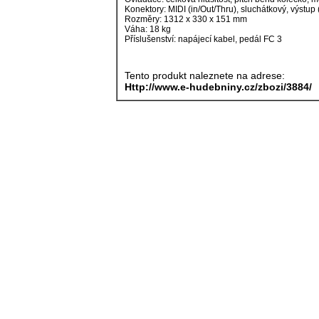
Konektory: MIDI (in/Out/Thru), sluchátkový, výstup
Rozměry: 1312 x 330 x 151 mm
Váha: 18 kg
Příslušenství: napájecí kabel, pedál FC 3
Tento produkt naleznete na adrese:
Http://www.e-hudebniny.cz/zbozi/3884/