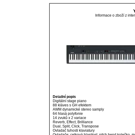
Informace o zboží z in
Detailní popis
Digitální stage piano
88 kláves s GH efektem
AWM dynamické stereo samply
64 hlasá polyfonie
14 zvuků x 2 variace
Reverb, Effect, Brilliance
Dual, Split, Click, Transpose
Ovladač tuhosti klaviatury
Ovladače: celková hlasitost, pitch bend kolečko,