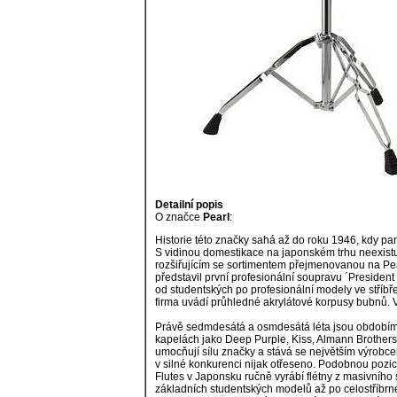
Detailní popis
O značce
Pearl
:
Historie této značky sahá až do roku 1946, kdy p
S vidinou domestikace na japonském trhu neexistují
rozšiřujícím se sortimentem přejmenovanou na Pe
představil první profesionální soupravu ´President
od studentských po profesionální modely ve stříbř
firma uvádí průhledné akrylátové korpusy bubnů. V
Právě sedmdesátá a osmdesátá léta jsou obdobím 
kapelách jako Deep Purple, Kiss, Almann Brothers,
umocňují sílu značky a stává se největším výrobc
v silné konkurenci nijak otřeseno. Podobnou pozici
Flutes v Japonsku ručně vyrábí flétny z masivního 
základních studentských modelů až po celostříbrné 