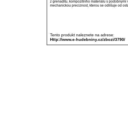
z grenaditu, kompozitního materiálu s podobnými v
mechanickou preciznost, kterou se odlišuje od ost
Tento produkt naleznete na adrese:
Http://www.e-hudebniny.cz/zbozi/3790/