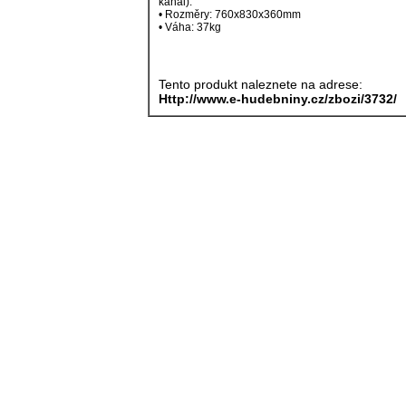
kanál).
• Rozměry: 760x830x360mm
• Váha: 37kg
Tento produkt naleznete na adrese:
Http://www.e-hudebniny.cz/zbozi/3732/